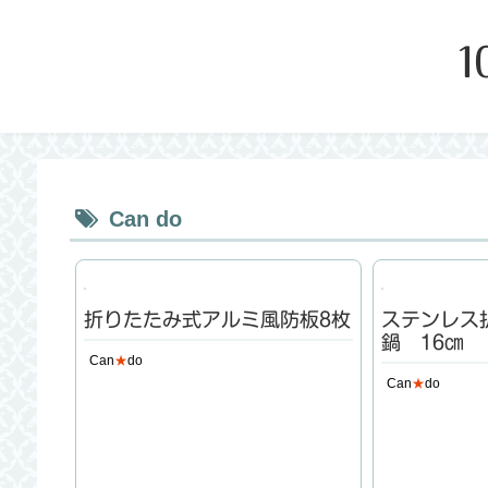
Can do
折りたたみ式アルミ風防板8枚
ステンレス
鍋 16㎝
Can
★
do
Can
★
do