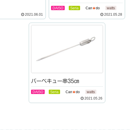
DAISO
Seria
Can
★
do
watts
2021.06.01
2021.05.28
バーベキュー串35㎝
DAISO
Seria
Can
★
do
watts
2021.05.26